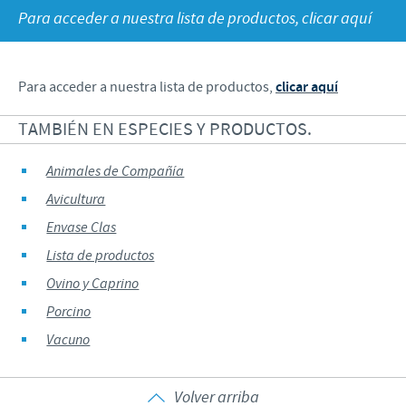
Historia
Ovino y Caprino
Para acceder a nuestra lista de productos, clicar aquí
Enfoque sobre la responsabilidad
Visión
Porcino
Contribuciones
Valores
Vacuno
Para acceder a nuestra lista de productos,
clicar aquí
Programas de Ayuda
Investigación y Desarrollo
TAMBIÉN EN ESPECIES Y PRODUCTOS.
Producción
Animales de Compañía
Avicultura
Envase Clas
Lista de productos
Ovino y Caprino
Porcino
Vacuno
Volver arriba