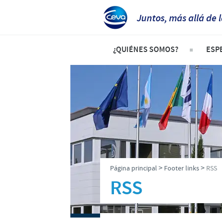
Juntos, más allá de 
¿QUIÉNES SOMOS?
ESP
Términos y condiciones
An
Ceva en el mundo
Avi
Somos la quinta mayor empresa 
Env
Historia
Lis
Visión
Ovi
>
>
Página principal
Footer links
RSS
Valores
Po
RSS
Investigación y Desarrollo
Va
Producción