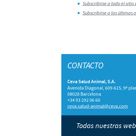
Subscribirse a todo el sitio
Subscribirse a las últimas 
CONTACTO
Ceva Salud Animal, S.A.
Avenida Diagonal, 609-615, 9ª pla
08028 Barcelona
+34 93 292 06 60
ceva.salud-animal@ceva.com
Todas nuestras we