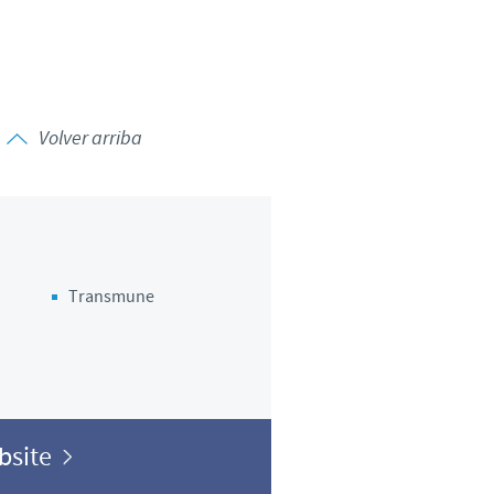
Sweden
Thailand
Tunisia
Volver arriba
Turkey
Ukraine
Transmune
United Kingdom
USA
Vietnam
ebsite
roup.