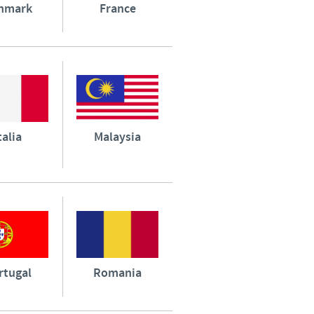
nmark
France
talia
Malaysia
rtugal
Romania