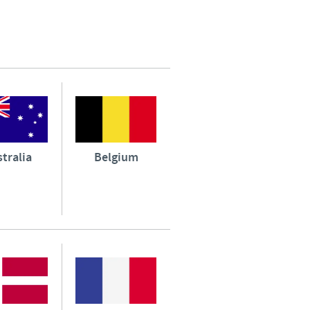
o country. Consequently, the
e suitable for use in your
tralia
Belgium