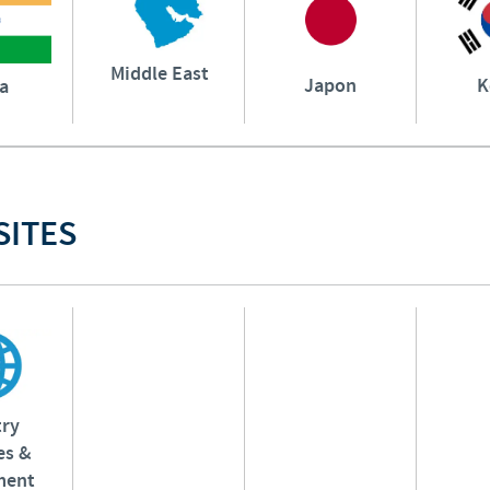
Middle East
Japon
K
ia
SITES
try
es &
ment