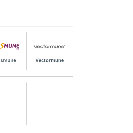
Sweden
Thailand
Tunisia
Turkey
nsmune
Vectormune
Ukraine
United Kingdom
USA
Vietnam
roup.