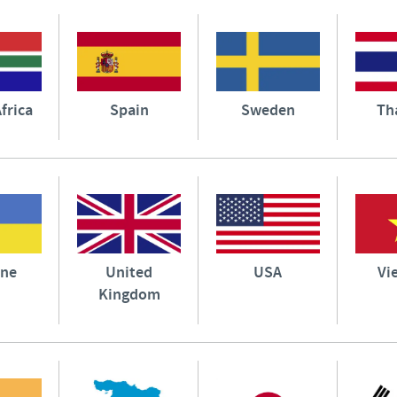
frica
Spain
Sweden
Th
ine
United
USA
Vi
Kingdom