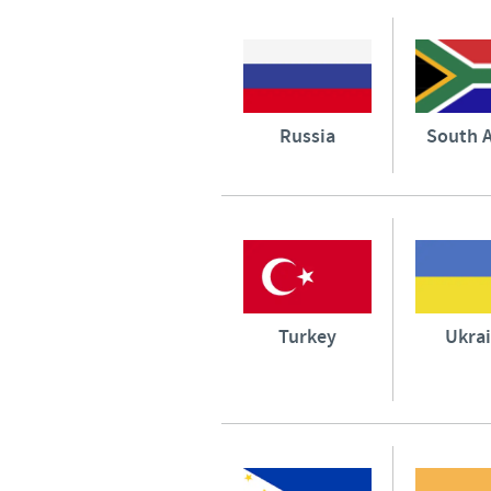
Russia
South A
Turkey
Ukra