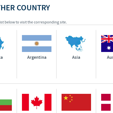
OTHER COUNTRY
Regulatory constraints and medical practices vary from country t
information provided on the site in which you enter may not b
country.
st below to visit the corresponding site.
ca
Argentina
Asia
Aus