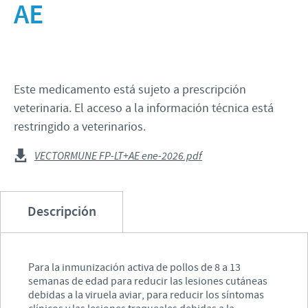
AE
Historia
Ovino y Caprino
Enfoque sobre la responsabilidad
Visión
Porcino
Contribuciones
Valores
Vacuno
Programas de Ayuda
Este medicamento está sujeto a prescripción
Investigación y Desarrollo
veterinaria. El acceso a la información técnica está
Producción
restringido a veterinarios.
VECTORMUNE FP-LT+AE ene-2026.pdf
Descripción
Para la inmunización activa de pollos de 8 a 13
semanas de edad para reducir las lesiones cutáneas
debidas a la viruela aviar, para reducir los síntomas