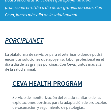
podrá encontrar soluciones que apoyen su labor
Historia
Ovino y Caprino
profesional en el día a día de las granjas porcinas. Con
Enfoque sobre la responsabilidad
Visión
Porcino
Ceva, juntos más allá de la salud animal.
Contribuciones
Valores
Vacuno
Programas de Ayuda
Investigación y Desarrollo
PORCIPLANET
Producción
La plataforma de servicios para el veterinario donde podrá
encontrar soluciones que apoyen su labor profesional en el
día a día de las granjas porcinas. Con Ceva, juntos más allá
de la salud animal.
CEVA HEALTH PROGRAM
Servicio de monitorización del estado sanitario de las
explotaciones porcinas para la adaptación de protocolos
de vacunación y seguimiento de patologías.